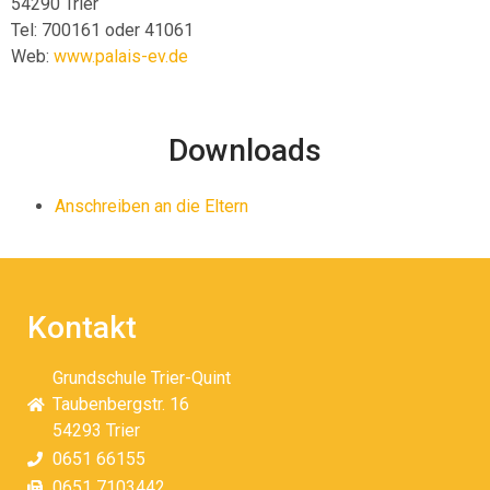
54290 Trier
Tel: 700161 oder 41061
Web:
www.palais-ev.de
Downloads
Anschreiben an die Eltern
Kontakt
Grundschule Trier-Quint
Taubenbergstr. 16
54293 Trier
0651 66155
0651 7103442